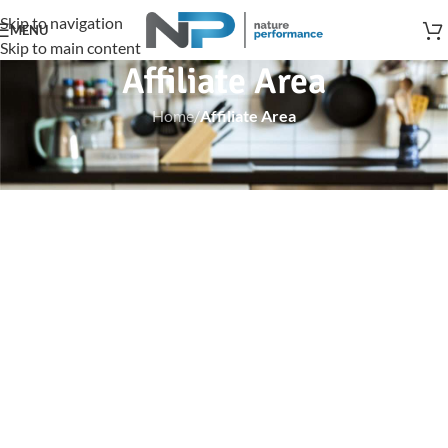
Skip to navigation
MENU
Skip to main content
Affiliate Area
Home
/
Affiliate Area