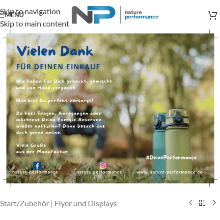
Skip to navigation
MENU
Skip to main content
Start
/
Zubehör | Flyer und Displays